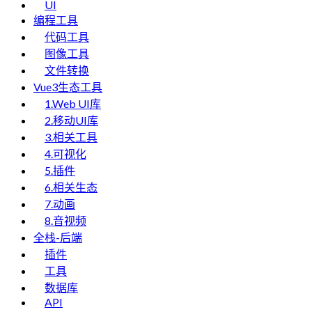
UI
编程工具
代码工具
图像工具
文件转换
Vue3生态工具
1.Web UI库
2.移动UI库
3.相关工具
4.可视化
5.插件
6.相关生态
7.动画
8.音视频
全栈-后端
插件
工具
数据库
API