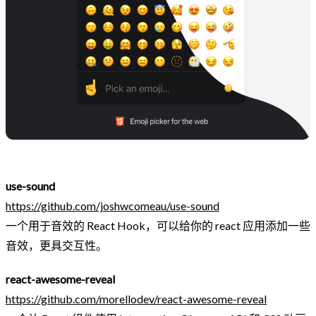
use-sound
https://github.com/joshwcomeau/use-sound
一个用于音效的 React Hook，可以给你的 react 应用添加一些
音效，更具交互性。
react-awesome-reveal
https://github.com/morellodev/react-awesome-reveal