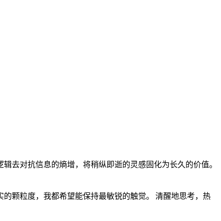
eker • Architect • Synthesizer •
•
r
e
z
i
s
e
h
t
n
y
S
•
t
c
e
t
i
h
c
r
A
•
r
e
k
e
e
S
逻辑去对抗信息的熵增，将稍纵即逝的灵感固化为长久的价值。
的颗粒度，我都希望能保持最敏锐的触觉。 清醒地思考，热